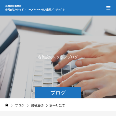
多機能型事業所
合同会社カレイドスコープ ＆ NPO法人楽園プロジェクト
各
施
設
の
ス
タ
ッ
フ
ブ
ロ
グ
ブログ
ブログ
農福連携
安平町にて