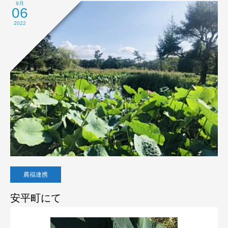
9月
06
2022
農福連携
安平町にて