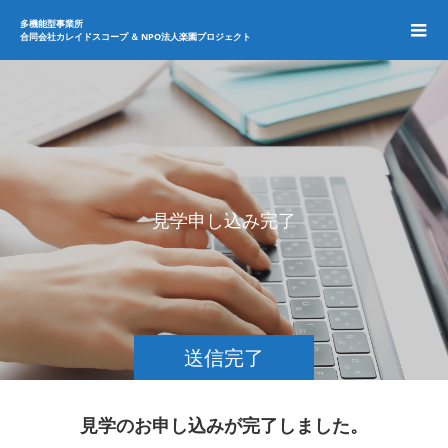
多機能型事業所
合同会社カレイドスコープ ＆ NPO法人楽園プロジェクト
見
学
申
し
込
み
完
了
送信完了
見学のお申し込みが完了しました。