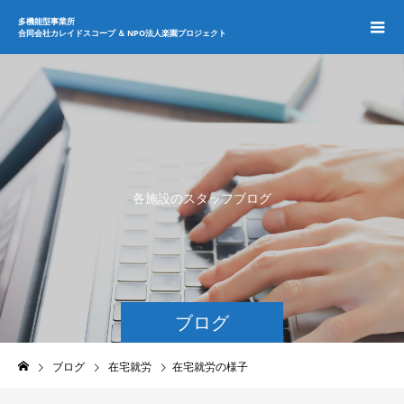
多機能型事業所
合同会社カレイドスコープ ＆ NPO法人楽園プロジェクト
各
施
設
の
ス
タ
ッ
フ
ブ
ロ
グ
ブログ
ブログ
在宅就労
在宅就労の様子