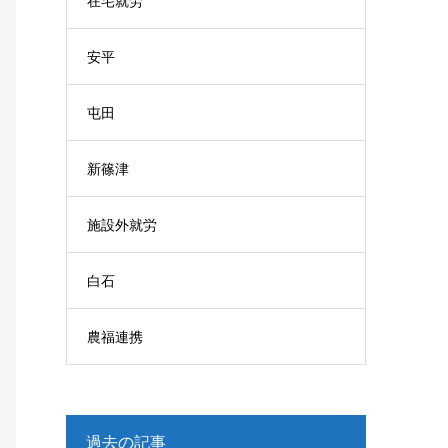
在宅就労
安平
屯田
新篠津
施設外就労
白石
農福連携
過去の記事