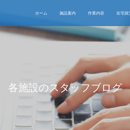
ホーム
施設案内
作業内容
在宅就
各
施
設
の
ス
タ
ッ
フ
ブ
ロ
グ