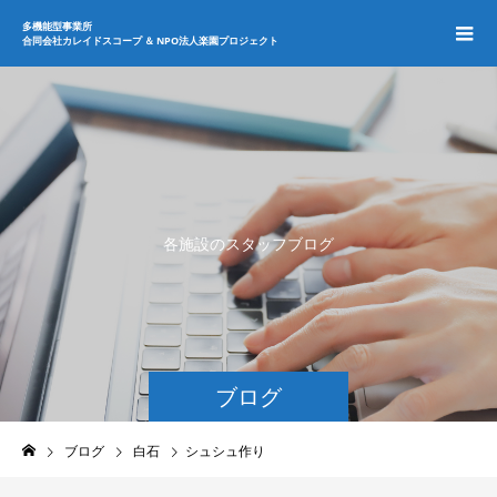
多機能型事業所
合同会社カレイドスコープ ＆ NPO法人楽園プロジェクト
各
施
設
の
ス
タ
ッ
フ
ブ
ロ
グ
ブログ
ブログ
白石
シュシュ作り