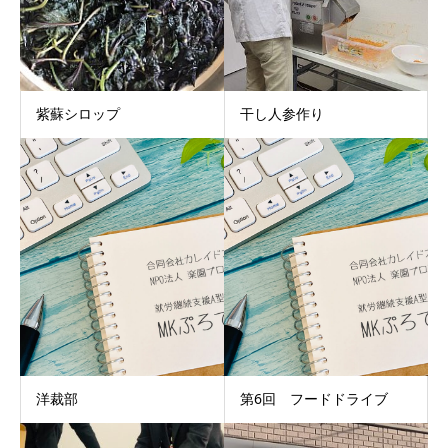
紫蘇シロップ
干し人参作り
洋裁部
第6回 フードドライブ